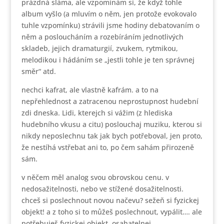
prázdná sláma, ale vzpomínám si, že když tohle
album vyšlo (a mluvím o něm, jen protože evokovalo
tuhle vzpomínku) strávili jsme hodiny debatovaním o
něm a posloucháním a rozebíráním jednotlivých
skladeb, jejich dramaturgií, zvukem, rytmikou,
melodikou i hádáním se „jestli tohle je ten správnej
směr“ atd.
nechci kafrat, ale vlastně kafrám. a to na
nepřehlednost a zatracenou neprostupnost hudební
zdi dneska. Lidi, kterejch si vážim (z hlediska
hudebního vkusu a citu) poslouchaj muziku, kterou si
nikdy neposlechnu tak jak bych potřeboval, jen proto,
že nestíhá vstřebat ani to, po čem sahám přirozeně
sám.
v něčem měl analog svou obrovskou cenu. v
nedosažitelnosti, nebo ve stížené dosažitelnosti.
chceš si poslechnout novou načevu? sežeň si fyzickej
objekt! a z toho si to můžeš poslechnout, vypálit…. ale
potřebuješ fyzickej objekt. osahatelnej,