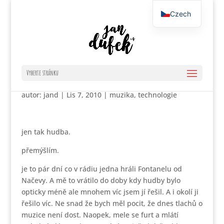
Czech
English
fontanela flashback /
Vyberte stránku
autor:
jand
|
Lis 7, 2010
|
muzika
,
technologie
jen tak hudba.
přemýšlím.
je to pár dní co v rádiu jedna hráli Fontanelu od
Načevy. A mě to vrátilo do doby kdy hudby bylo
opticky méně ale mnohem víc jsem jí řešil. A i okolí ji
řešilo víc. Ne snad že bych měl pocit, že dnes tlachů o
muzice není dost. Naopek, mele se furt a mlátí