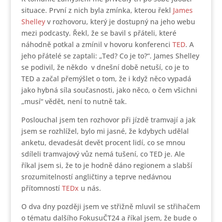
situace. První z nich byla zmínka, kterou řekl
James
Shelley
v rozhovoru, který je dostupný na jeho webu
mezi podcasty. Řekl, že se bavil s přáteli, které
náhodně potkal a zmínil v hovoru konferenci
TED
. A
jeho přátelé se zaptali: „Ted? Co je to?“. James Shelley
se podivil, že někdo v dnešní době netuší, co je to
TED a začal přemýšlet o tom, že i když něco vypadá
jako hybná síla současnosti, jako něco, o čem všichni
„musí“ vědět, není to nutně tak.
Poslouchal jsem ten rozhovor při jízdě tramvají a jak
jsem se rozhlížel, bylo mi jasné, že kdybych udělal
anketu, devadesát devět procent lidí, co se mnou
sdíleli tramvajový vůz nemá tušení, co TED je. Ale
říkal jsem si, že to je hodně dáno regionem a slabší
srozumitelností angličtiny a teprve nedávnou
přítomností
TEDx
u nás.
O dva dny později jsem ve střižně mluvil se střihačem
o tématu dalšího FokusuČT24 a říkal jsem, že bude o