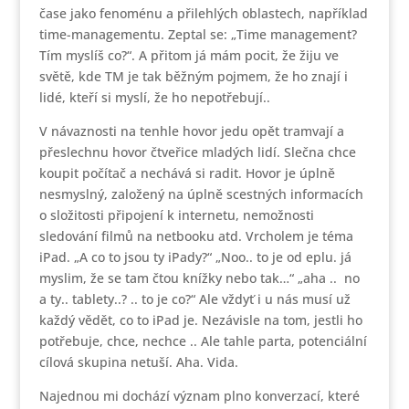
čase jako fenoménu a přilehlých oblastech, například
time-managementu. Zeptal se: „Time management?
Tím myslíš co?“. A přitom já mám pocit, že žiju ve
světě, kde TM je tak běžným pojmem, že ho znají i
lidé, kteří si myslí, že ho nepotřebují..
V návaznosti na tenhle hovor jedu opět tramvají a
přeslechnu hovor čtveřice mladých lidí. Slečna chce
koupit počítač a nechává si radit. Hovor je úplně
nesmyslný, založený na úplně scestných informacích
o složitosti připojení k internetu, nemožnosti
sledování filmů na netbooku atd. Vrcholem je téma
iPad. „A co to jsou ty iPady?“ „Noo.. to je od eplu. já
myslim, že se tam čtou knížky nebo tak…“ „aha .. no
a ty.. tablety..? .. to je co?“ Ale vždyť i u nás musí už
každý vědět, co to iPad je. Nezávisle na tom, jestli ho
potřebuje, chce, nechce .. Ale tahle parta, potenciální
cílová skupina netuší. Aha. Vida.
Najednou mi dochází význam plno konverzací, které