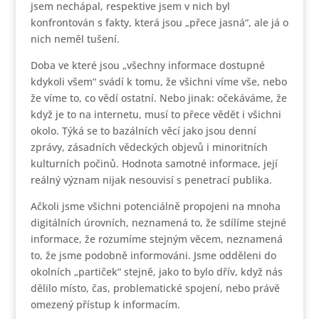
jsem nechápal, respektive jsem v nich byl
konfrontován s fakty, která jsou „přece jasná“, ale já o
nich neměl tušení.
Doba ve které jsou „všechny informace dostupné
kdykoli všem“ svádí k tomu, že všichni víme vše, nebo
že víme to, co vědí ostatní. Nebo jinak: očekáváme, že
když je to na internetu, musí to přece vědět i všichni
okolo. Týká se to bazálních věcí jako jsou denní
zprávy, zásadních vědeckých objevů i minoritních
kulturních počinů. Hodnota samotné informace, její
reálný význam nijak nesouvisí s penetrací publika.
Ačkoli jsme všichni potenciálně propojeni na mnoha
digitálních úrovních, neznamená to, že sdílíme stejné
informace, že rozumíme stejným věcem, neznamená
to, že jsme podobně informováni. Jsme odděleni do
okolních „partiček“ stejně, jako to bylo dřív, když nás
dělilo místo, čas, problematické spojení, nebo právě
omezený přístup k informacím.