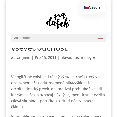
Czech
English
Niche (nika) a digitální
Vyberte stránku
vševědoucnost.
autor:
jand
|
Pro 15, 2011
|
hlavou
,
technologie
V angličtině existuje krásný výraz „niche“ (který v
doslovném překladu znamená nika/výklenek –
architektinocký prvek, dekorativní prohlubeň ve zdi –
kterým se často označuje úzký segment trhu, nevelká
cílová skupina, „partička“). Odtud název tohoto
článku.
K tomuhle zamyšlení mě přivedly tři po sobě jdoucí