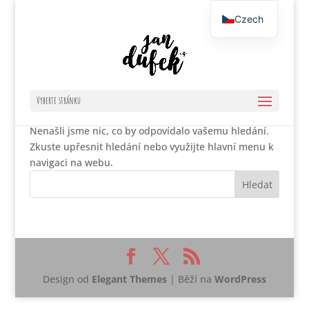
Czech
English
404 - Nenalezeno
Vyberte stránku
Nenašli jsme nic, co by odpovídalo vašemu hledání.
Zkuste upřesnit hledání nebo využijte hlavní menu k
navigaci na webu.
Design od
Elegant Themes
| Běží na
WordPress