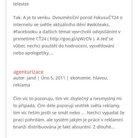
televize
Tak. A je to venku. Dvouměsíční porod FokusuČT24 o
internetu ve světle aktuálního dění #wikileaks,
#facebooku a dalších témat vyvrcholil odvysíláním v
primetime CŤ24 ( http://goo.gl/qWzCN ). A teď se
vůbec nechci pouštět do hodnocení, vysvětlování
nebo apologetiky....
agenturizace
autor:
jand
|
Úno 5, 2011
|
ekonomie
,
hlavou
,
reklama
Čím víc to pozoruju, tím víc zbytečný a nesmyslný mi
to připadá. Čím déle pozoruji vnitřek světa reklamy,
tím víc řeším jestli se smát nebo … Nechci vypadat že
prací pohrdám, ale systém jakým je práce v reklamní
branži distribuována je fakt absurdní. Z dlouhé...