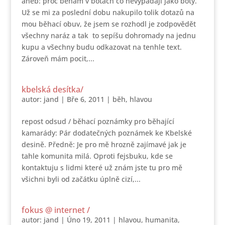
aneb: proč běhám v botách co nevypadají jako boty.
Už se mi za poslední dobu nakupilo tolik dotazů na
mou běhací obuv, že jsem se rozhodl je zodpovědět
všechny naráz a tak to sepíšu dohromady na jednu
kupu a všechny budu odkazovat na tenhle text.
Zároveň mám pocit,...
kbelská desítka/
autor:
jand
|
Bře 6, 2011
|
běh
,
hlavou
repost odsud / běhací poznámky pro běhající
kamarády: Pár dodatečných poznámek ke Kbelské
desině. Předně: Je pro mě hrozně zajímavé jak je
tahle komunita milá. Oproti fejsbuku, kde se
kontaktuju s lidmi které už znám jste tu pro mě
všichni byli od začátku úplně cizí,...
fokus @ internet /
autor:
jand
|
Úno 19, 2011
|
hlavou
,
humanita
,