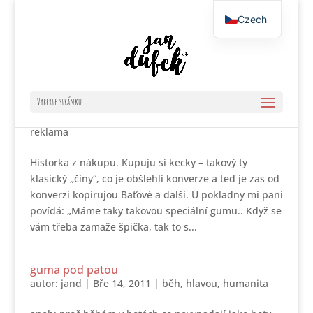
Czech
English
marketing zbytečného
Vyberte stránku
autor:
jand
|
Dub 3, 2011
|
ekonomie
,
hlavou
,
reklama
Historka z nákupu. Kupuju si kecky – takový ty
klasický „číny“, co je obšlehli konverze a teď je zas od
konverzí kopírujou Baťové a další. U pokladny mi paní
povídá: „Máme taky takovou speciální gumu.. Když se
vám třeba zamaže špička, tak to s...
guma pod patou
autor:
jand
|
Bře 14, 2011
|
běh
,
hlavou
,
humanita