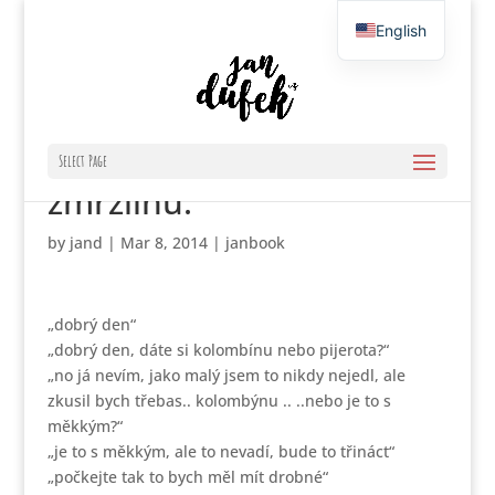
English
Czech
Fjodor Ivanovič si kupuje
Select Page
zmrzlinu.
by
jand
|
Mar 8, 2014
|
janbook
„dobrý den“
„dobrý den, dáte si kolombínu nebo pijerota?“
„no já nevím, jako malý jsem to nikdy nejedl, ale
zkusil bych třebas.. kolombýnu .. ..nebo je to s
měkkým?“
„je to s měkkým, ale to nevadí, bude to třináct“
„počkejte tak to bych měl mít drobné“