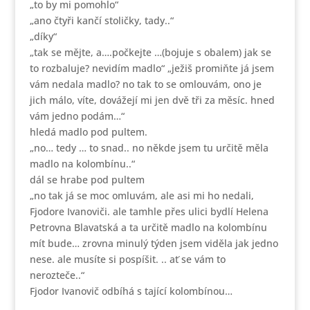
„to by mi pomohlo“
„ano čtyři kančí stoličky, tady..“
„díky“
„tak se mějte, a….počkejte …(bojuje s obalem) jak se
to rozbaluje? nevidím madlo“ „ježiš promiňte já jsem
vám nedala madlo? no tak to se omlouvám, ono je
jich málo, víte, dovážejí mi jen dvě tři za měsíc. hned
vám jedno podám…“
hledá madlo pod pultem.
„no… tedy … to snad.. no někde jsem tu určitě měla
madlo na kolombínu..“
dál se hrabe pod pultem
„no tak já se moc omluvám, ale asi mi ho nedali,
Fjodore Ivanoviči. ale tamhle přes ulici bydlí Helena
Petrovna Blavatská a ta určitě madlo na kolombínu
mít bude… zrovna minulý týden jsem viděla jak jedno
nese. ale musíte si pospíšit. .. ať se vám to
nerozteče..“
Fjodor Ivanovič odbíhá s tající kolombínou…