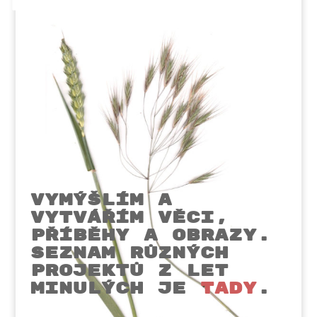
Vymýšlím a
vytvářím věci,
příběhy a obrazy.
Seznam různých
projektů z let
minulých je
tady
.