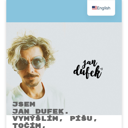
English
Czech
JSEM
JAN DUFEK
.
VYMÝŠLÍM, PÍŠU,
točím,