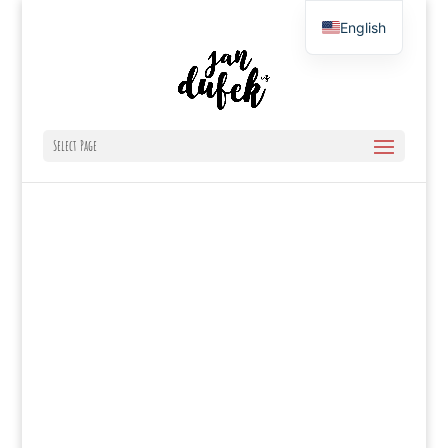
English
Czech
Select Page