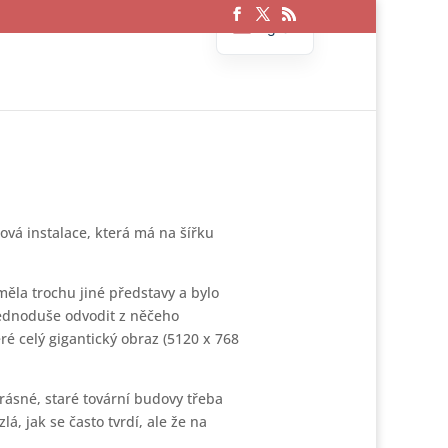
English
Czech
ová instalace, která má na šířku
ěla trochu jiné představy a bylo
 jednoduše odvodit z něčeho
ré celý gigantický obraz (5120 x 768
rásné, staré tovární budovy třeba
á, jak se často tvrdí, ale že na