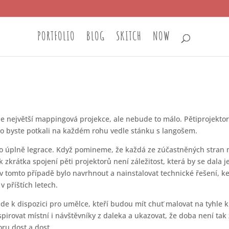
PORTFOLIO
BLOG
SKITCH
NOW
 největší mappingová projekce, ale nebude to málo. Pětiprojektor
o byste potkali na každém rohu vedle stánku s langošem.
to úplně legrace. Když pomineme, že každá ze zúčastněných stran m
 zkrátka spojení pěti projektorů není záležitost, která by se dala
v tomto případě bylo navrhnout a nainstalovat technické řešení, ke
v příštích letech.
e k dispozici pro umělce, kteří budou mít chuť malovat na tyhle k
irovat místní i návštěvníky z daleka a ukazovat, že doba není tak zl
ru dost a dost.