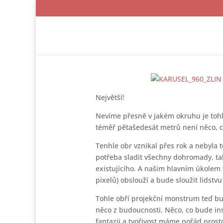
Největší!
Nevíme přesně v jakém okruhu je tohle
téměř pětašedesát metrů není něco, c
Tenhle obr vznikal přes rok a nebyla 
potřeba sladit všechny dohromady, tak
existujícího. A našim hlavním úkolem 
pixelů) obslouží a bude sloužit lidstvu 
Tohle obří projekční monstrum teď bud
něco z budoucnosti. Něco, co bude insp
fantazii a tvořivost máme pořád prosto