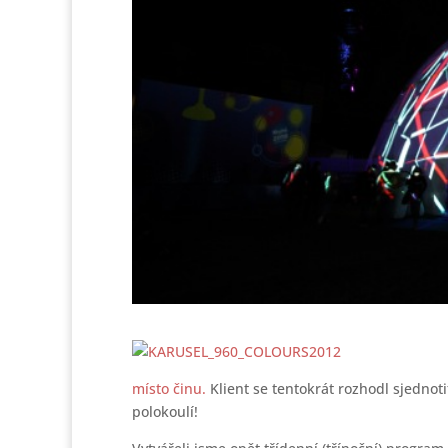
místo činu.
Klient se tentokrát rozhodl sjednoti
polokoulí!