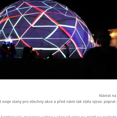
Návrat na
t svoje stany pro všechny akce a před námi tak stála výzva: poprat 