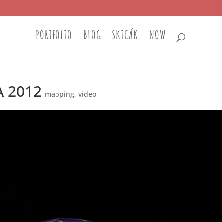
PORTFOLIO
BLOG
SKICÁK
NOW
 2012
mapping
,
video