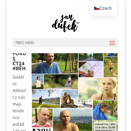
Czech
English
Vyberte stránku
FOKU
S
ČT24
#BĚH
Zvlášt
ní.
Někteř
í z nás
mají
tende
nce
pořád
někam