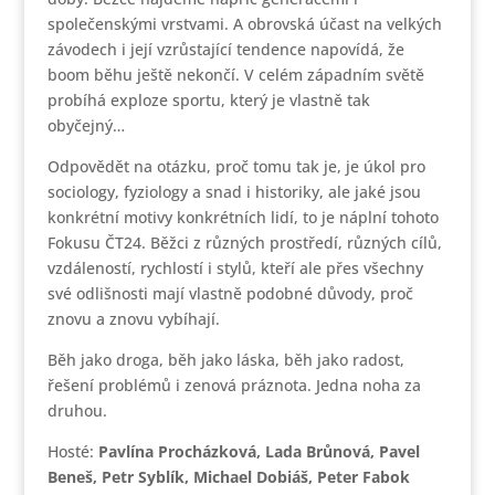
společenskými vrstvami. A obrovská účast na velkých
závodech i její vzrůstající tendence napovídá, že
boom běhu ještě nekončí. V celém západním světě
probíhá exploze sportu, který je vlastně tak
obyčejný…
Odpovědět na otázku, proč tomu tak je, je úkol pro
sociology, fyziology a snad i historiky, ale jaké jsou
konkrétní motivy konkrétních lidí, to je náplní tohoto
Fokusu ČT24. Běžci z různých prostředí, různých cílů,
vzdáleností, rychlostí i stylů, kteří ale přes všechny
své odlišnosti mají vlastně podobné důvody, proč
znovu a znovu vybíhají.
Běh jako droga, běh jako láska, běh jako radost,
řešení problémů i zenová práznota. Jedna noha za
druhou.
Hosté:
Pavlína Procházková, Lada Brůnová, Pavel
Beneš, Petr Syblík, Michael Dobiáš, Peter Fabok