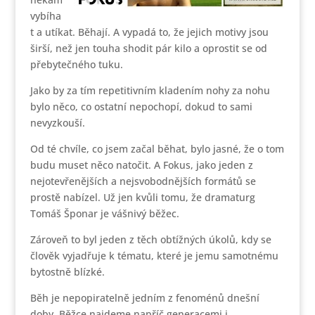
vybíha
t a utíkat. Běhají. A vypadá to, že jejich motivy jsou
širší, než jen touha shodit pár kilo a oprostit se od
přebytečného tuku.
Jako by za tím repetitivním kladením nohy za nohu
bylo něco, co ostatní nepochopí, dokud to sami
nevyzkouší.
Od té chvíle, co jsem začal běhat, bylo jasné, že o tom
budu muset něco natočit. A Fokus, jako jeden z
nejotevřenějších a nejsvobodnějších formátů se
prostě nabízel. Už jen kvůli tomu, že dramaturg
Tomáš Šponar je vášnivý běžec.
Zároveň to byl jeden z těch obtížných úkolů, kdy se
člověk vyjadřuje k tématu, které je jemu samotnému
bytostně blízké.
Běh je nepopiratelně jedním z fenoménů dnešní
doby. Běžce najdeme napříč generacemi i