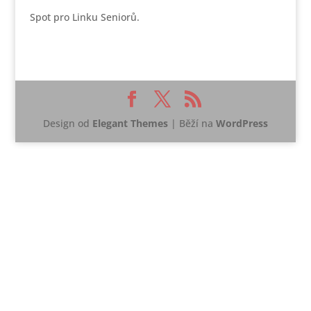
Spot pro Linku Seniorů.
Design od
Elegant Themes
| Běží na
WordPress