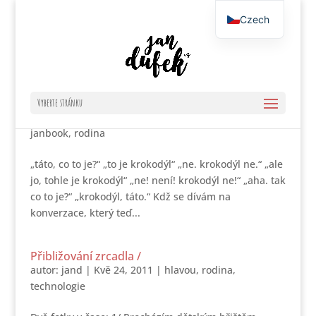
Czech
English
Krokodýl!
Vyberte stránku
autor:
jand
|
Pro 7, 2012
|
hlavou
,
humanita
,
janbook
,
rodina
„táto, co to je?“ „to je krokodýl“ „ne. krokodýl ne.“ „ale
jo, tohle je krokodýl“ „ne! není! krokodýl ne!“ „aha. tak
co to je?“ „krokodýl, táto.“ Kdž se dívám na
konverzace, který teď...
Přibližování zrcadla /
autor:
jand
|
Kvě 24, 2011
|
hlavou
,
rodina
,
technologie