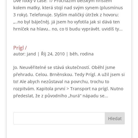
Dvě fotky v čase: 1/ Procházím dětským hřištěm
kolem matky, která stojí nad svým synem (plusmínus
3 roky). Telefonuje. Slyším maličký útržek z hovoru:
„..no byl báječněj. já jsem ho vyfotila jak si dává ten
hrníček na hlavu.. no, co ti budu vyprávět. uvidíš ty...
Prígl /
autor:
jand
|
Říj 24, 2010
|
běh
,
rodina
Jo. Neuvěřitelné se stává skutečností. Oběhl jsme
přehradu. Celou. Brněnskou. Tedy Prígl. A užil jsem si
to! Ale abych nezůstaval na povrchu, trochu to
rozpitvám. Kapitola první > Transport na prígl. Nutno
předeslat, že z původního „hurá“ nápadu se...