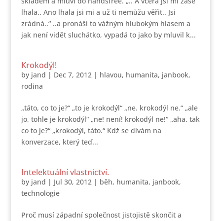
skladem a mluví do handsfree. „.. A včera jsi mi zase
lhala.. Ano lhala jsi mi a už ti nemůžu věřit.. Jsi
zrádná..“ ..a pronáší to vážným hlubokým hlasem a
jak není vidět sluchátko, vypadá to jako by mluvil k...
Krokodýl!
by
jand
|
Dec 7, 2012
|
hlavou
,
humanita
,
janbook
,
rodina
„táto, co to je?“ „to je krokodýl“ „ne. krokodýl ne.“ „ale
jo, tohle je krokodýl“ „ne! není! krokodýl ne!“ „aha. tak
co to je?“ „krokodýl, táto.“ Kdž se dívám na
konverzace, který teď...
Intelektuální vlastnictví.
by
jand
|
Jul 30, 2012
|
běh
,
humanita
,
janbook
,
technologie
Proč musí západní společnost jistojistě skončit a