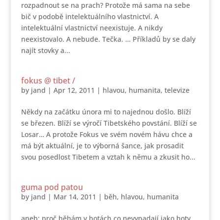
rozpadnout se na prach? Protože má sama na sebe
bič v podobě intelektuálního vlastnictví. A
intelektuální vlastnictví neexistuje. A nikdy
neexistovalo. A nebude. Tečka. … Příkladů by se daly
najít stovky a...
fokus @ tibet /
by
jand
|
Apr 12, 2011
|
hlavou
,
humanita
,
televize
Někdy na začátku února mi to najednou došlo. Blíží
se březen. Blíží se výročí Tibetského povstání. Blíží se
Losar… A protože Fokus ve svém novém hávu chce a
má být aktuální, je to výborná šance, jak prosadit
svou posedlost Tibetem a vztah k němu a zkusit ho...
guma pod patou
by
jand
|
Mar 14, 2011
|
běh
,
hlavou
,
humanita
aneb: proč běhám v botách co nevypadají jako boty.