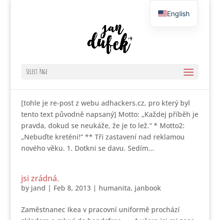
English
Czech
Navoněná zdechlina 3.0 ?
Select Page
by
jand
|
Jan 6, 2016
|
hlavou
,
humanita
,
janbook
[tohle je re-post z webu adhackers.cz, pro který byl
tento text původně napsaný] Motto: „Každej příběh je
pravda, dokud se neukáže, že je to lež.“ * Motto2:
„Nebuďte kreténi!“ ** Tři zastavení nad reklamou
nového věku. 1. Dotkni se davu. Sedím...
jsi zrádná.
by
jand
|
Feb 8, 2013
|
humanita
,
janbook
Zaměstnanec Ikea v pracovní uniformě prochází