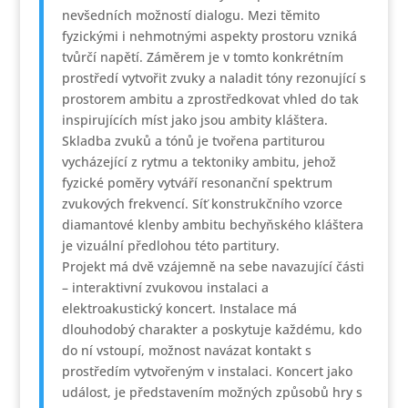
nevšedních možností dialogu. Mezi těmito
fyzickými i nehmotnými aspekty prostoru vzniká
tvůrčí napětí. Záměrem je v tomto konkrétním
prostředí vytvořit zvuky a naladit tóny rezonující s
prostorem ambitu a zprostředkovat vhled do tak
inspirujících míst jako jsou ambity kláštera.
Skladba zvuků a tónů je tvořena partiturou
vycházející z rytmu a tektoniky ambitu, jehož
fyzické poměry vytváří resonanční spektrum
zvukových frekvencí. Síť konstrukčního vzorce
diamantové klenby ambitu bechyňského kláštera
je vizuální předlohou této partitury.
Projekt má dvě vzájemně na sebe navazující části
– interaktivní zvukovou instalaci a
elektroakustický koncert. Instalace má
dlouhodobý charakter a poskytuje každému, kdo
do ní vstoupí, možnost navázat kontakt s
prostředím vytvořeným v instalaci. Koncert jako
událost, je představením možných způsobů hry s