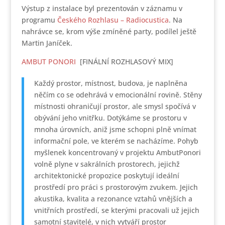
Výstup z instalace byl prezentován v záznamu v
programu
Českého Rozhlasu – Radiocustica
. Na
nahrávce se, krom výše zmíněné party, podílel ještě
Martin Janíček.
AMBUT PONORI
[FINÁLNÍ ROZHLASOVÝ MIX]
Každý prostor, místnost, budova, je naplněna
něčím co se odehrává v emocionální rovině. Stěny
místnosti ohraničují prostor, ale smysl spočívá v
obývání jeho vnitřku. Dotýkáme se prostoru v
mnoha úrovních, aniž jsme schopni plně vnímat
informační pole, ve kterém se nacházíme. Pohyb
myšlenek koncentrovaný v projektu AmbutPonori
volně plyne v sakrálních prostorech, jejichž
architektonické propozice poskytují ideální
prostředí pro práci s prostorovým zvukem. Jejich
akustika, kvalita a rezonance vztahů vnějších a
vnitřních prostředí, se kterými pracovali už jejich
samotní stavitelé, v nich vytváří prostor