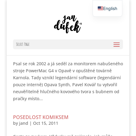
English
Czech
HLAVOU PROTI ZDI
Select Page
by
jand
|
Sep 18, 2012
Psal se rok 2002 a já seděl za monitorem nabušeného
stroje PowerMac G4 v Opavě v opuštěné továrně
Karnola. Tady vznikl legendární software (legendární
pouze interně) Opava Synth, Pavel Kovář tu vytvořil
neuvěřitelně hlučného kovového tvora s bubnem od
pračky místo...
POSEDLOST KOMIKSEM
by
jand
|
Oct 15, 2011