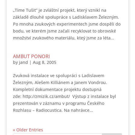
„Time Tušit“ je zvláštní projekt, který vznikl na
základě dlouhé spolupráce s Ladisklavem Železným.
Po mnoha zvukových experimentech jsme dospěli do
bodu, ve kterém jsme začali recyklovat to obrovské
množství zvukového materiálu, kteý jsme za léta...
AMBUT PONORI
by
jand
|
Aug 8, 2005
Zvuková instalace ve spolupráci s Ladislavem
Železným, Alešem Killiánem a Janem Vondrou.
Kompletní dokumentace projektu dostupná
zde: http://zmizik.cz/ambut/ Výstup z instalace byl
prezentován v záznamu v programu Českého
Rozhlasu – Radiocustica. Na nahrávce...
« Older Entries