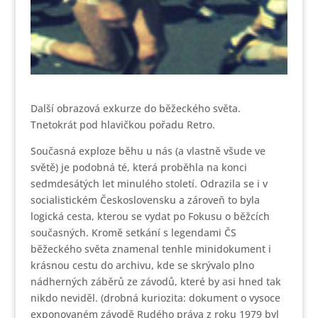
Další obrazová exkurze do běžeckého světa.
Tnetokrát pod hlavičkou pořadu Retro.
Současná exploze běhu u nás (a vlastně všude ve
světě) je podobná té, která proběhla na konci
sedmdesátých let minulého století. Odrazila se i v
socialistickém Československu a zároveň to byla
logická cesta, kterou se vydat po Fokusu o běžcích
současných. Kromě setkání s legendami ČS
běžeckého světa znamenal tenhle minidokument i
krásnou cestu do archivu, kde se skrývalo plno
nádherných záběrů ze závodů, které by asi hned tak
nikdo neviděl. (drobná kuriozita: dokument o vysoce
exponovaném závodě Rudého práva z roku 1979 byl