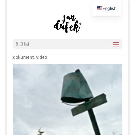
English
Czech
FOKUS ČT24 #KRAJINA
Select Page
dokument
,
video