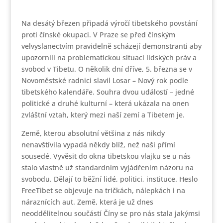
Na desátý březen připadá výročí tibetského povstání
proti čínské okupaci. V Praze se před čínským
velvyslanectvím pravidelně scházejí demonstranti aby
upozornili na problematickou situaci lidských práv a
svobod v Tibetu. O několik dní dříve, 5. března se v
Novoměstské radnici slavil Losar – Nový rok podle
tibetského kalendáře. Souhra dvou událostí – jedné
politické a druhé kulturní – která ukázala na onen
zvláštní vztah, který mezi naší zemí a Tibetem je.
Země, kterou absolutní většina z nás nikdy
nenavštívila vypadá někdy blíž, než naši přímí
sousedé. Vyvěsit do okna tibetskou vlajku se u nás
stalo vlastně už standardním vyjádřením názoru na
svobodu. Dělají to běžní lidé, politici, instituce. Heslo
FreeTibet se objevuje na tričkách, nálepkách i na
náraznících aut. Země, která je už dnes
neoddělitelnou součástí Číny se pro nás stala jakýmsi