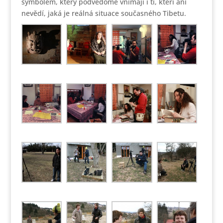
symbolem, který podvědomě vnímají i ti, kteří ani
nevědí, jaká je reálná situace současného Tibetu.