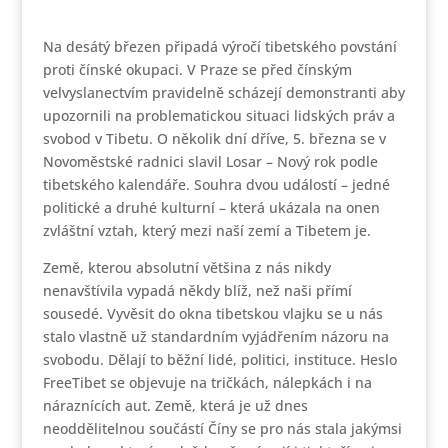
Na desátý březen připadá výročí tibetského povstání
proti čínské okupaci. V Praze se před čínským
velvyslanectvím pravidelně scházejí demonstranti aby
upozornili na problematickou situaci lidských práv a
svobod v Tibetu. O několik dní dříve, 5. března se v
Novoměstské radnici slavil Losar – Nový rok podle
tibetského kalendáře. Souhra dvou událostí – jedné
politické a druhé kulturní – která ukázala na onen
zvláštní vztah, který mezi naší zemí a Tibetem je.
Země, kterou absolutní většina z nás nikdy
nenavštívila vypadá někdy blíž, než naši přímí
sousedé. Vyvěsit do okna tibetskou vlajku se u nás
stalo vlastně už standardním vyjádřením názoru na
svobodu. Dělají to běžní lidé, politici, instituce. Heslo
FreeTibet se objevuje na tričkách, nálepkách i na
náraznících aut. Země, která je už dnes
neoddělitelnou součástí Číny se pro nás stala jakýmsi