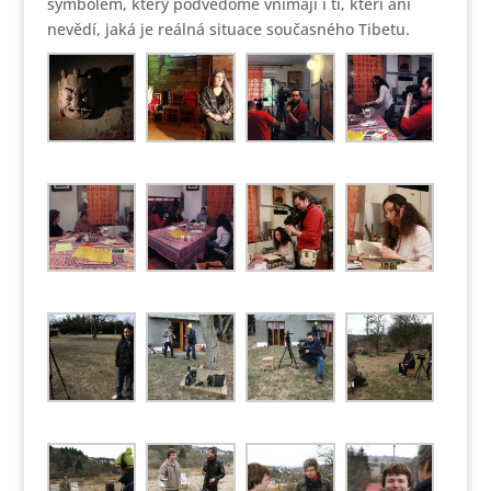
symbolem, který podvědomě vnímají i ti, kteří ani
nevědí, jaká je reálná situace současného Tibetu.